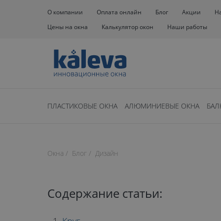
О компании
Оплата онлайн
Блог
Акции
Н
Цены на окна
Калькулятор окон
Наши работы
ПЛАСТИКОВЫЕ ОКНА
АЛЮМИНИЕВЫЕ ОКНА
БАЛ
Нет времени чита
Окна
Блог
Дизайн
время чтения: 17 минут
НЕСТАНДАРТ
Содержание статьи: