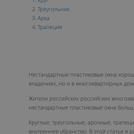
ПЛАСТИКОВ
Круг
Треугольник
Арка
ОКНА: КАКОВ
Трапеция
МЕСТО В ДИ
Нестандартные пластиковые окна хорошо
владениях, но и в многоквартирных дом
Жители российских российских многоква
нестандартные пластиковые окна больш
Круглые, треугольные, арочные, трапец
внутреннее убранство. В этой статье я 