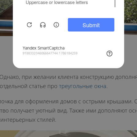
. Однако, при желании клиента конструкцию допол
 отдельной статье про
треугольные окна
.
алочка для оформления домов с острыми крышами. 
тво получает уютный вид. Также ими дополняют ос
 интерьерных стилей.