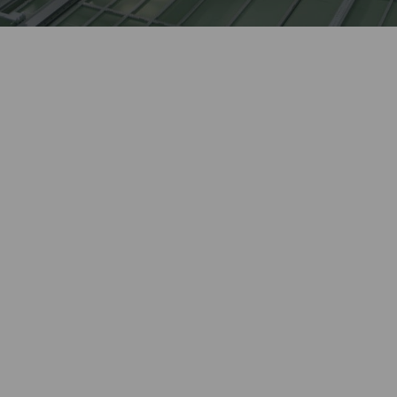
Лидер оконной отрасли
более 27 лет.
Автоматизированное
Kaleva изготавливает сложные
высокотехнологичное
изделия, выполняет
производство окон полного
нестандартные заказы.
цикла.