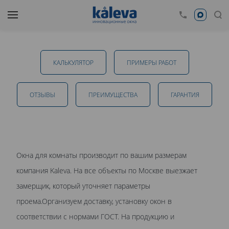
Окна для комнат в Смоленске
КАЛЬКУЛЯТОР
ПРИМЕРЫ РАБОТ
от 11 800 руб.
ОТЗЫВЫ
ПРЕИМУЩЕСТВА
ГАРАНТИЯ
ОТПРАВИТЬ
Окна для комнаты производит по вашим размерам
компания Kaleva. На все объекты по Москве выезжает
Даю
согласие на обработку персональных данных
. С
замерщик, который уточняет параметры
политикой обработки персональных данных
ознакомлен.
проема.Организуем доставку, установку окон в
соответствии с нормами ГОСТ. На продукцию и