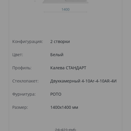
Конфигурация:
2 створки
Ко
Цвет:
Белый
Цв
Профиль:
Калева СТАНДАРТ
Пр
Стеклопакет:
Двухкамерный 4-10Ar-4-10AR-4И
Ст
Фурнитура:
РОТО
Фу
Размер:
1400x1400 мм
Ра
24 421 руб.