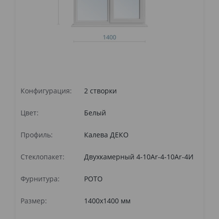
Конфигурация:
2 створки
Ко
Цвет:
Белый
Цв
Профиль:
Калева ДЕКО
Пр
Стеклопакет:
Двухкамерный 4-10Ar-4-10Ar-4И
Ст
Фурнитура:
РОТО
Фу
Размер:
1400x1400 мм
Ра