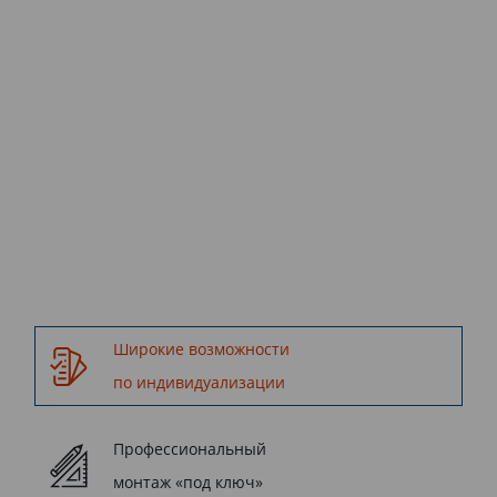
Все этапы от разработки до
установки окна
осуществляются компанией
Kaleva.
Широкие возможности
по индивидуализации
Профессиональный
монтаж «под ключ»