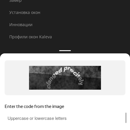
Замер
Установка окон
Инновации
Профили окон Kaleva
Принимаем к оплате:
E-mail рассылка
© 2026 Kaleva.
Все права защищены, копирование