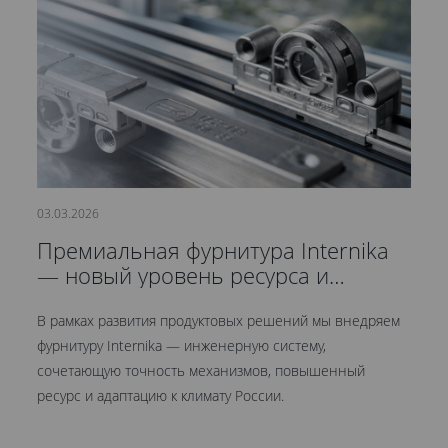
03.03.2026
21
Премиальная фурнитура Internika
С
— новый уровень ресурса и
д
герметичности
В рамках развития продуктовых решений мы внедряем
Мы
фурнитуру Internika — инженерную систему,
эт
сочетающую точность механизмов, повышенный
це
ресурс и адаптацию к климату России.
Кр
ув